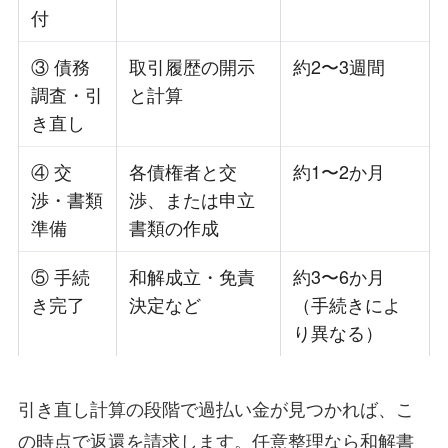
付
③ 債務
取引履歴の開示
約2〜3週間
調査・引
と計算
き直し
④ 交
各債権者と交
約1〜2か月
渉・書類
渉、または申立
準備
書類の作成
⑤ 手続
和解成立・免責
約3〜6か月
き完了
決定など
（手続きによ
り異なる）
引き直し計算の段階で過払い金が見つかれば、こ
の時点で返還を請求します。任意整理なら和解書