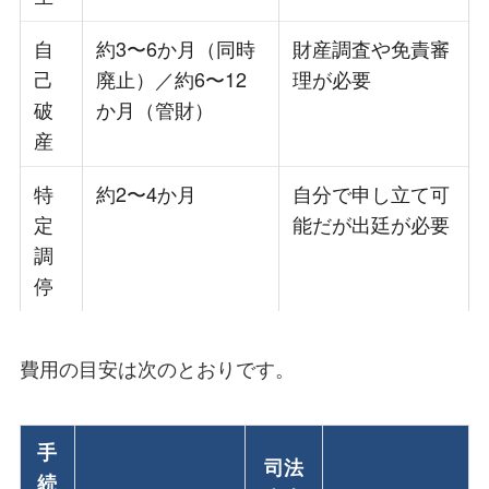
自
約3〜6か月（同時
財産調査や免責審
己
廃止）／約6〜12
理が必要
破
か月（管財）
産
特
約2〜4か月
自分で申し立て可
定
能だが出廷が必要
調
停
費用の目安は次のとおりです。
手
司法
続