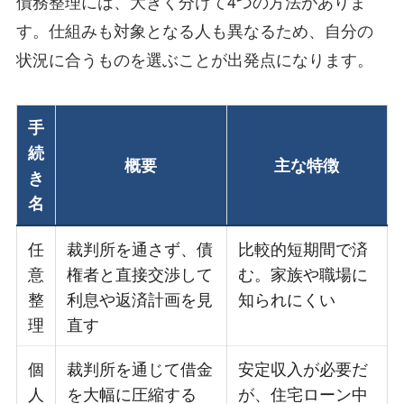
債務整理には、大きく分けて4つの方法がありま
す。仕組みも対象となる人も異なるため、自分の
状況に合うものを選ぶことが出発点になります。
手
続
概要
主な特徴
き
名
任
裁判所を通さず、債
比較的短期間で済
意
権者と直接交渉して
む。家族や職場に
整
利息や返済計画を見
知られにくい
理
直す
個
裁判所を通じて借金
安定収入が必要だ
人
を大幅に圧縮する
が、住宅ローン中