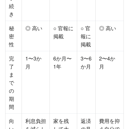
続
き
秘
◎ 高い
○ 官報に
○ 官
◎ 高い
密
掲載
報に
性
掲載
完
1〜3か
6か月〜
3〜6
2〜4か
了
月
1年
か月
月
ま
で
の
期
間
向
利息負担
家を残
返済
費用を抑
い
を減らし
して大
の見
え自分で