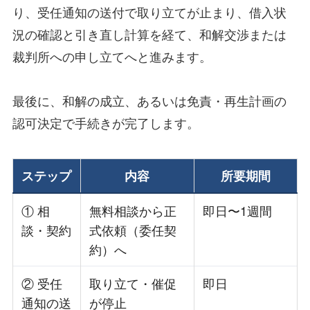
り、受任通知の送付で取り立てが止まり、借入状
況の確認と引き直し計算を経て、和解交渉または
裁判所への申し立てへと進みます。
最後に、和解の成立、あるいは免責・再生計画の
認可決定で手続きが完了します。
ステップ
内容
所要期間
① 相
無料相談から正
即日〜1週間
談・契約
式依頼（委任契
約）へ
② 受任
取り立て・催促
即日
通知の送
が停止