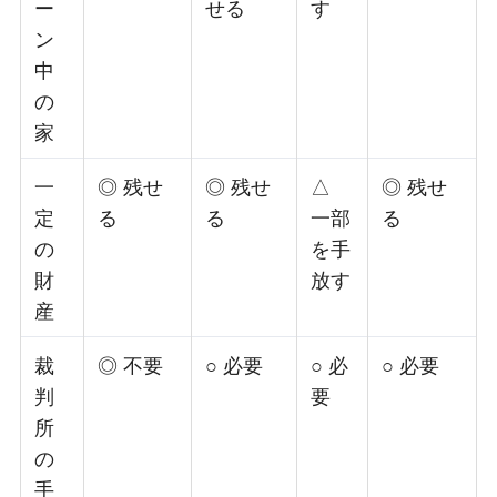
ー
せる
す
ン
中
の
家
一
◎ 残せ
◎ 残せ
△
◎ 残せ
定
る
る
一部
る
の
を手
財
放す
産
裁
◎ 不要
○ 必要
○ 必
○ 必要
判
要
所
の
手