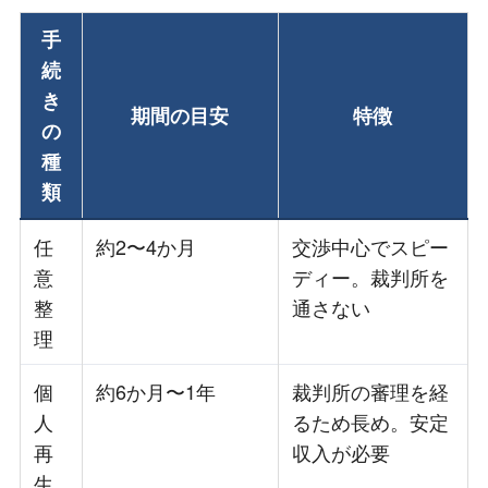
手
続
き
期間の目安
特徴
の
種
類
任
約2〜4か月
交渉中心でスピー
意
ディー。裁判所を
整
通さない
理
個
約6か月〜1年
裁判所の審理を経
人
るため長め。安定
再
収入が必要
生