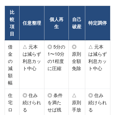
比
較
個人再
自己
任意整理
特定調停
項
生
破産
目
借
△ 元本
◎ 5分の
◎
△ 元本
金
は減らず
1〜10分
原則
は減らず
の
利息カッ
の1程度
全額
利息カッ
減
ト中心
に圧縮
免除
ト中心
額
幅
住
◎ 住み
◎ 条件
△
◎ 住み
宅
続けられ
を満た
原則
続けられ
ロ
る
せば残
手放
る