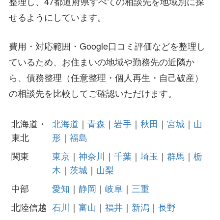
整理し、47都道府県すべての相談先を地域別に探
せるようにしています。
費用・対応範囲・Google口コミ評価などを整理し
ているため、お住まいの地域や勤務先の近隣か
ら、債務整理（任意整理・個人再生・自己破産）
の相談先を比較してご確認いただけます。
北海道・
北海道
｜
青森
｜
岩手
｜
秋田
｜
宮城
｜
山
東北
形
｜
福島
関東
東京
｜
神奈川
｜
千葉
｜
埼玉
｜
群馬
｜
栃
木
｜
茨城
｜
山梨
中部
愛知
｜
静岡
｜
岐阜
｜
三重
北陸信越
石川
｜
富山
｜
福井
｜
新潟
｜
長野