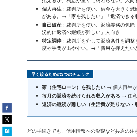
払えるが、利息が重くて終わらない」人向
個人再生
：裁判所を使い、借金を大きく減
がある。→「家を残したい」「返済できる
自己破産
：裁判所を使い、返済義務の免除
況的に返済の継続が難しい」人向き
特定調停
：裁判所を介して返済条件を調整
度や手間が出やすい。→「費用を抑えたい
早く絞るための3つのチェック
家（住宅ローン）を残したい
→ 個人再生
毎月の返済を続けられる収入がある
→ 任意
返済の継続が難しい（生活費が足りない・
どの手続きでも、信用情報への影響など共通の注