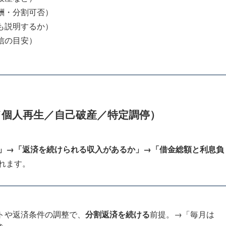
酬・分割可否）
も説明するか）
信の目安）
）
／個人再生／自己破産／特定調停）
」→「返済を続けられる収入があるか」→「借金総額と利息負
れます。
トや返済条件の調整で、
分割返済を続ける
前提。→「毎月は