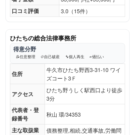
口コミ評価
3.0（15件）
ひたちの総合法律事務所
得意分野
📝
任意整理
💠
自己破産
🔧
個人再生
↩️
過払い
牛久市ひたち野西3-31-10 ワイ
住所
ズコート3Ｆ
ひたち野うしく駅西口より徒歩
アクセス
3分
代表者・登
秋山 環/34353
録番号
主な取扱業
債務整理,相続,交通事故,労働問