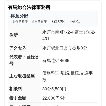
有馬総合法律事務所
得意分野
📝
任意整理
💠
自己破産
🔧
個人再生
↩️
過払い
水戸市南町1-2-4 富士ビル2-
住所
401
アクセス
水戸駅北口より徒歩9分
代表者・登録番
有馬 慧/44666
号
債務整理,離婚,相続,交通事
主な取扱業務
故
相談料
30分5,500円
着手金額
22,000円/社