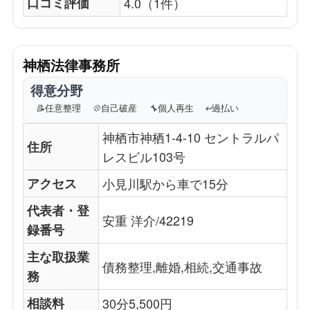
口コミ評価
4.0（1件）
神栖法律事務所
得意分野
📝
任意整理
💠
自己破産
🔧
個人再生
↩️
過払い
神栖市神栖1-4-10 セントラルパ
住所
レスビル103号
アクセス
小見川駅から車で15分
代表者・登
安重 洋介/42219
録番号
主な取扱業
債務整理,離婚,相続,交通事故
務
相談料
30分5,500円