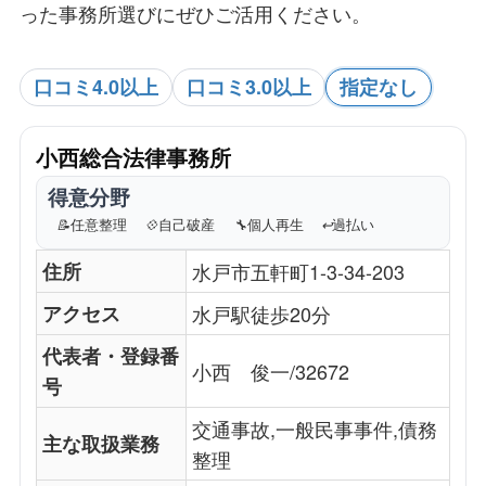
った事務所選びにぜひご活用ください。
口コミ4.0以上
口コミ3.0以上
指定なし
小西総合法律事務所
得意分野
📝
任意整理
💠
自己破産
🔧
個人再生
↩️
過払い
住所
水戸市五軒町1-3-34-203
アクセス
水戸駅徒歩20分
代表者・登録番
小西 俊一/32672
号
交通事故,一般民事事件,債務
主な取扱業務
整理