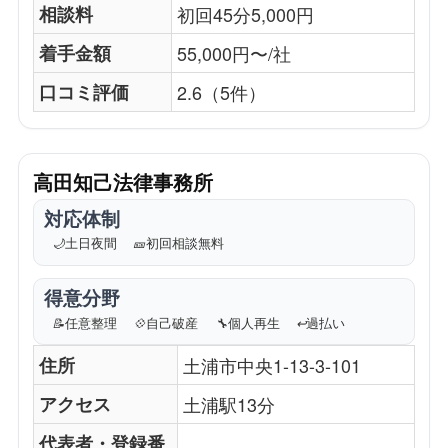
相談料
初回45分5,000円
着手金額
55,000円〜/社
口コミ評価
2.6（5件）
高田知己法律事務所
対応体制
🌙
土日夜間
🎫
初回相談無料
得意分野
📝
任意整理
💠
自己破産
🔧
個人再生
↩️
過払い
住所
土浦市中央1-13-3-101
アクセス
土浦駅13分
代表者・登録番