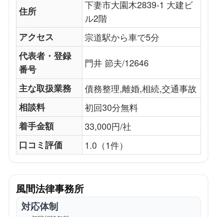
下妻市大園木2839-1 大建ビ
住所
ル2階
アクセス
宗道駅から車で5分
代表者・登録
門井 節夫/12646
番号
主な取扱業務
債務整理,離婚,相続,交通事故
相談料
初回30分無料
着手金額
33,000円/社
口コミ評価
1.0（1件）
風間法律事務所
対応体制