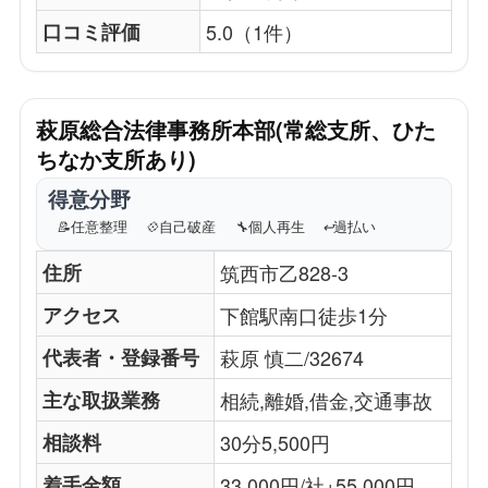
口コミ評価
5.0（1件）
萩原総合法律事務所本部(常総支所、ひた
ちなか支所あり)
得意分野
📝
任意整理
💠
自己破産
🔧
個人再生
↩️
過払い
住所
筑西市乙828-3
アクセス
下館駅南口徒歩1分
代表者・登録番号
萩原 慎二/32674
主な取扱業務
相続,離婚,借金,交通事故
相談料
30分5,500円
着手金額
33,000円/社+55,000円