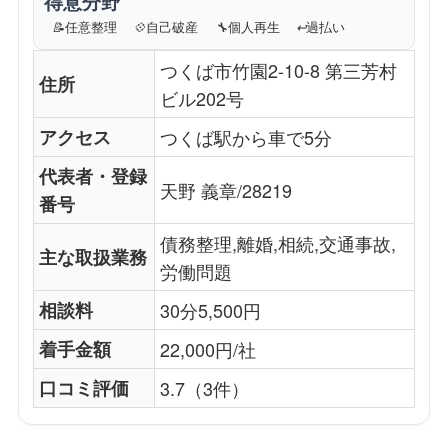
得意分野
📝
任意整理
💠
自己破産
🔧
個人再生
↩️
過払い
つくば市竹園2-10-8 第三芳村
住所
ビル202号
アクセス
つくば駅から車で5分
代表者・登録
天野 義章/28219
番号
債務整理,離婚,相続,交通事故,
主な取扱業務
労働問題
相談料
30分5,500円
着手金額
22,000円/社
口コミ評価
3.7（3件）