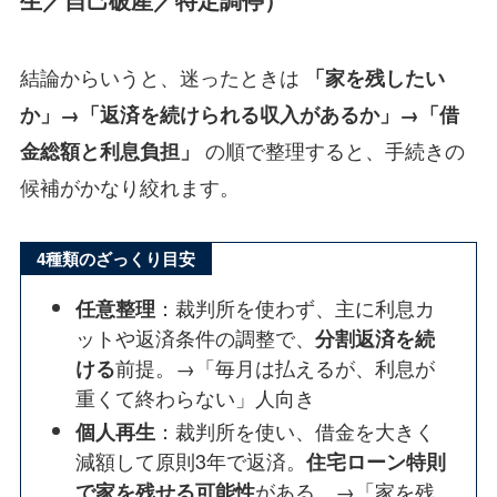
結論からいうと、迷ったときは
「家を残したい
か」→「返済を続けられる収入があるか」→「借
の順で整理すると、手続きの
金総額と利息負担」
候補がかなり絞れます。
4種類のざっくり目安
：裁判所を使わず、主に利息カ
任意整理
ットや返済条件の調整で、
分割返済を続
前提。→「毎月は払えるが、利息が
ける
重くて終わらない」人向き
：裁判所を使い、借金を大きく
個人再生
減額して原則3年で返済。
住宅ローン特則
がある。→「家を残
で家を残せる可能性