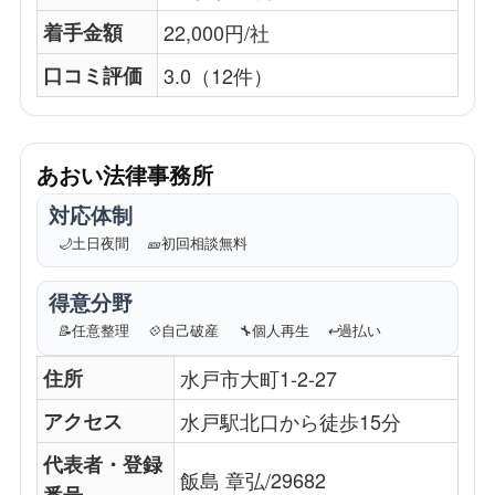
着手金額
22,000円/社
口コミ評価
3.0（12件）
あおい法律事務所
対応体制
🌙
土日夜間
🎫
初回相談無料
得意分野
📝
任意整理
💠
自己破産
🔧
個人再生
↩️
過払い
住所
水戸市大町1-2-27
アクセス
水戸駅北口から徒歩15分
代表者・登録
飯島 章弘/29682
番号