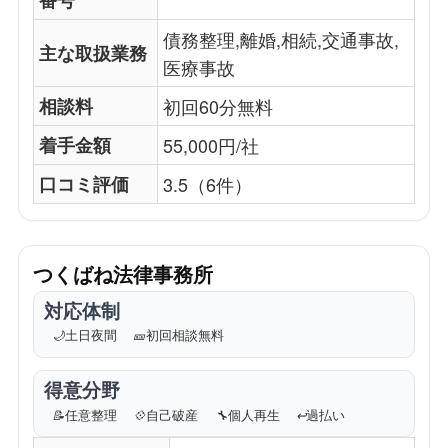
債務整理,離婚,相続,交通事故,
主な取扱業務
医療事故
相談料
初回60分無料
着手金額
55,000円/社
口コミ評価
3.5（6件）
つくばね法律事務所
対応体制
🌙
土日夜間
🎫
初回相談無料
得意分野
📝
任意整理
💠
自己破産
🔧
個人再生
↩️
過払い