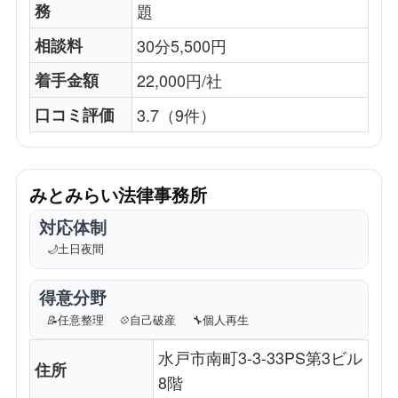
務
題
相談料
30分5,500円
着手金額
22,000円/社
口コミ評価
3.7（9件）
みとみらい法律事務所
対応体制
🌙
土日夜間
得意分野
📝
任意整理
💠
自己破産
🔧
個人再生
水戸市南町3-3-33PS第3ビル
住所
8階