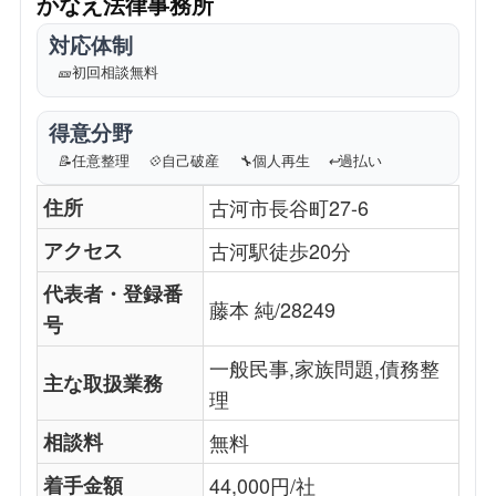
かなえ法律事務所
対応体制
🎫
初回相談無料
得意分野
📝
任意整理
💠
自己破産
🔧
個人再生
↩️
過払い
住所
古河市長谷町27-6
アクセス
古河駅徒歩20分
代表者・登録番
藤本 純/28249
号
一般民事,家族問題,債務整
主な取扱業務
理
相談料
無料
着手金額
44,000円/社