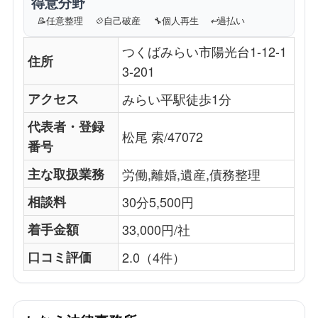
得意分野
📝
任意整理
💠
自己破産
🔧
個人再生
↩️
過払い
つくばみらい市陽光台1-12-1
住所
3-201
アクセス
みらい平駅徒歩1分
代表者・登録
松尾 索/47072
番号
主な取扱業務
労働,離婚,遺産,債務整理
相談料
30分5,500円
着手金額
33,000円/社
口コミ評価
2.0（4件）