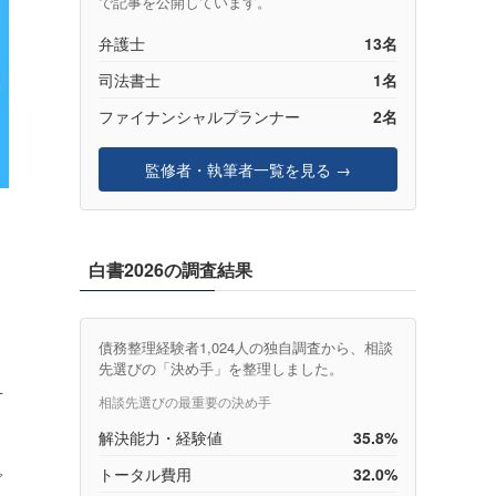
で記事を公開しています。
弁護士
13名
司法書士
1名
ファイナンシャルプランナー
2名
監修者・執筆者一覧を見る →
）
白書2026の調査結果
債務整理経験者1,024人の独自調査から、相談
先選びの「決め手」を整理しました。
対
相談先選びの最重要の決め手
解決能力・経験値
35.8%
で
トータル費用
32.0%