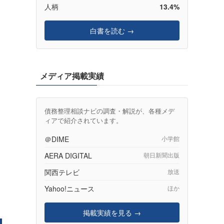
人柄
13.4%
白書を読む →
メディア掲載実績
債務整理相談ナビの調査・解説が、各種メデ
ィアで紹介されています。
＠DIME
小学館
AERA DIGITAL
朝日新聞出版
関西テレビ
放送
Yahoo!ニュース
ほか
掲載実績を見る →