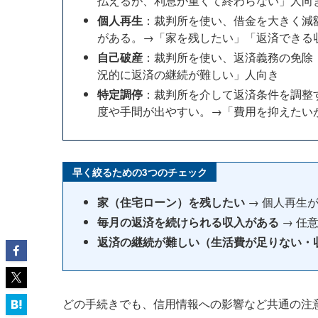
払えるが、利息が重くて終わらない」人向
個人再生
：裁判所を使い、借金を大きく減
がある。→「家を残したい」「返済できる
自己破産
：裁判所を使い、返済義務の免除
況的に返済の継続が難しい」人向き
特定調停
：裁判所を介して返済条件を調整
度や手間が出やすい。→「費用を抑えたい
早く絞るための3つのチェック
家（住宅ローン）を残したい
→ 個人再生
毎月の返済を続けられる収入がある
→ 任意
返済の継続が難しい（生活費が足りない・
どの手続きでも、信用情報への影響など共通の注