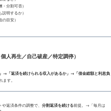
酬・分割可否）
も説明するか）
信の目安）
）
／個人再生／自己破産／特定調停）
」→「返済を続けられる収入があるか」→「借金総額と利息負
れます。
トや返済条件の調整で、
分割返済を続ける
前提。→「毎月は