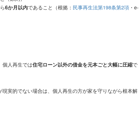
ら
6か月以内
であること（根拠：
民事再生法第198条第2項
・e-
、個人再生では
住宅ローン以外の借金を元本ごと大幅に圧縮
で
が現実的でない場合は、個人再生の方が家を守りながら根本解