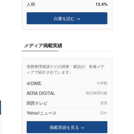
人柄
13.4%
白書を読む →
メディア掲載実績
債務整理相談ナビの調査・解説が、各種メデ
ィアで紹介されています。
を
＠DIME
小学館
AERA DIGITAL
朝日新聞出版
関西テレビ
放送
Yahoo!ニュース
ほか
掲載実績を見る →