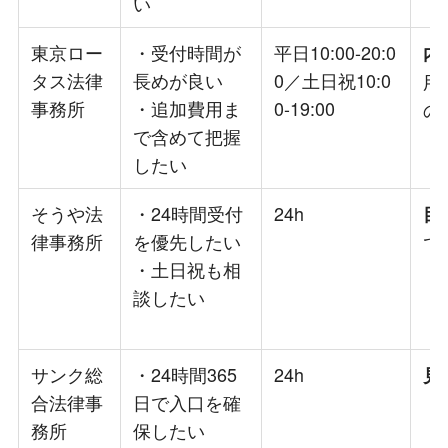
い
東京ロー
・受付時間が
平日10:00-20:0
内
タス法律
長めが良い
0／土日祝10:0
用
事務所
・追加費用ま
0-19:00
の
で含めて把握
したい
そうや法
・24時間受付
24h
目
律事務所
を優先したい
で
・土日祝も相
談したい
サンク総
・24時間365
24h
見
合法律事
日で入口を確
務所
保したい