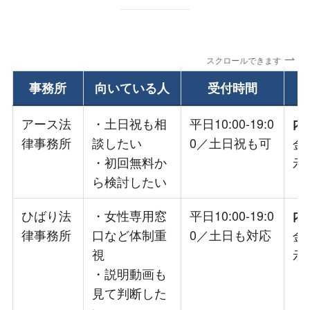
スクロールできます
事務所
向いている人
受付時間
アース法
・土日祝も相
平日10:00-19:0
内
律事務所
談したい
0／土日祝も可
金
・初回無料か
示
ら検討したい
ひばり法
・女性専用窓
平日10:00-19:0
内
律事務所
口など体制重
0／土日も対応
金
視
示
・説明動画も
見て判断した