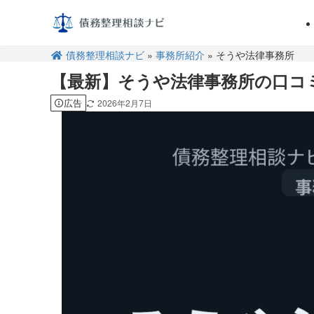
債務整理相談ナビ
»
事務所紹介
» そうや法律事務所
【最新】そうや法律事務所の口コ
広告
2026年2月7日