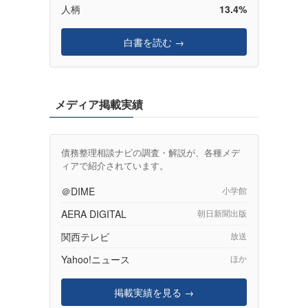
人柄
13.4%
白書を読む →
メディア掲載実績
債務整理相談ナビの調査・解説が、各種メデ
ィアで紹介されています。
＠DIME
小学館
AERA DIGITAL
朝日新聞出版
関西テレビ
放送
Yahoo!ニュース
ほか
掲載実績を見る →