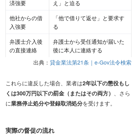
済強要
え」と迫る
他社からの借
「他で借りて返せ」と要求す
入強要
る
弁護士介入後
弁護士から受任通知が届いた
の直接連絡
後に本人に連絡する
出典：
貸金業法第21条｜e-Gov法令検索
これらに違反した場合、業者は
2年以下の懲役もし
、さら
くは300万円以下の罰金（またはその両方）
に
を受けます。
業務停止処分や登録取消処分
実際の督促の流れ