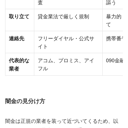
査
謳う
貸金業法で厳しく規制
暴力的・
取り立て
て
フリーダイヤル・公式サ
携帯番号・
連絡先
イト
アコム、プロミス、アイ
090金融
代表的な
フル
業者
闇金の見分け方
闇金は正規の業者を装って近づいてくるため、以