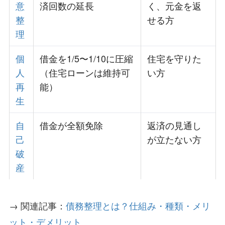
意
済回数の延長
く、元金を返
整
せる方
理
個
借金を1/5〜1/10に圧縮
住宅を守りた
人
（住宅ローンは維持可
い方
再
能）
生
自
借金が全額免除
返済の見通し
己
が立たない方
破
産
→ 関連記事：
債務整理とは？仕組み・種類・メリ
ット・デメリット