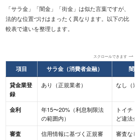
「サラ金」「闇金」「街金」は似た言葉ですが、
法的な位置づけはまったく異なります。以下の比
較表で違いを整理します。
スクロールできます
項目
サラ金（消費者金融）
闇金
あり（正規業者）
なし（違
貸金業登
録
年15〜20%（利息制限法
トイチ（
金利
の範囲内）
ど違法金
信用情報に基づく正規審
審査なし
審査