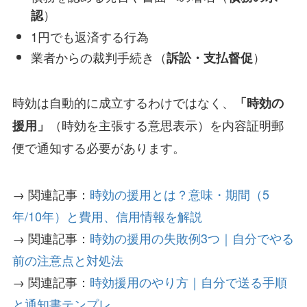
）
認
1円でも返済する行為
業者からの裁判手続き（
）
訴訟・支払督促
時効は自動的に成立するわけではなく、
「時効の
（時効を主張する意思表示）を内容証明郵
援用」
便で通知する必要があります。
→ 関連記事：
時効の援用とは？意味・期間（5
年/10年）と費用、信用情報を解説
→ 関連記事：
時効の援用の失敗例3つ｜自分でやる
前の注意点と対処法
→ 関連記事：
時効援用のやり方｜自分で送る手順
と通知
書テンプレ