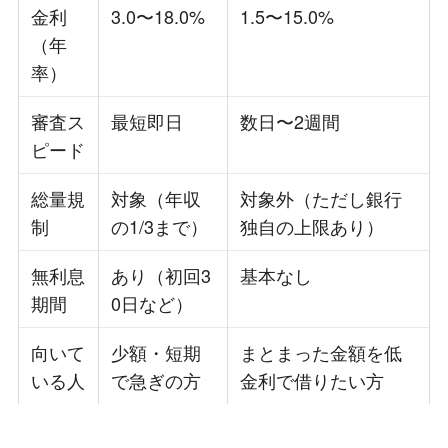
金利
3.0〜18.0%
1.5〜15.0%
（年
率）
審査ス
最短即日
数日〜2週間
ピード
総量規
対象（年収
対象外（ただし銀行
制
の1/3まで）
独自の上限あり）
無利息
あり（初回3
基本なし
期間
0日など）
向いて
少額・短期
まとまった金額を低
いる人
で急ぎの方
金利で借りたい方