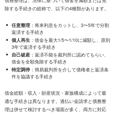
債務整理は、法律に基づいて借金を減額または免
除する手続きの総称で、以下の4種類があります。
：将来利息をカットし、3〜5年で分割
任意整理
返済する手続き
：借金を最大1/5〜1/10に減額し、原則
個人再生
3年で返済する手続き
：返済不能を裁判所に認めてもらい、
自己破産
借金を全額免除する手続き
：簡易裁判所を介して債権者と返済条
特定調停
件を協議する手続き
借金総額・収入・財産状況・家族構成によって最
適な手続きは異なります。過払い金請求と債務整
理は併せて検討するべき場面が多く、両方に対応