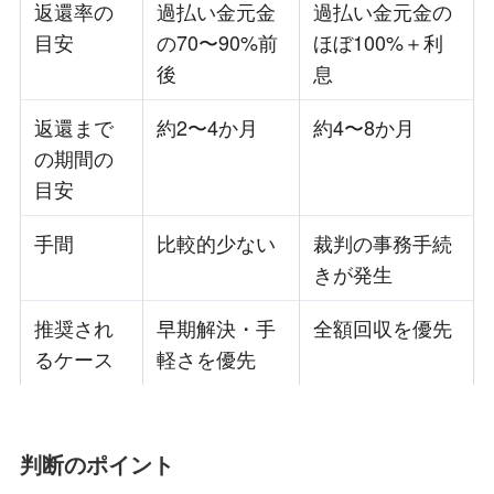
返還率の
過払い金元金
過払い金元金の
目安
の70〜90%前
ほぼ100%＋利
後
息
返還まで
約2〜4か月
約4〜8か月
の期間の
目安
手間
比較的少ない
裁判の事務手続
きが発生
推奨され
早期解決・手
全額回収を優先
るケース
軽さを優先
判断のポイント