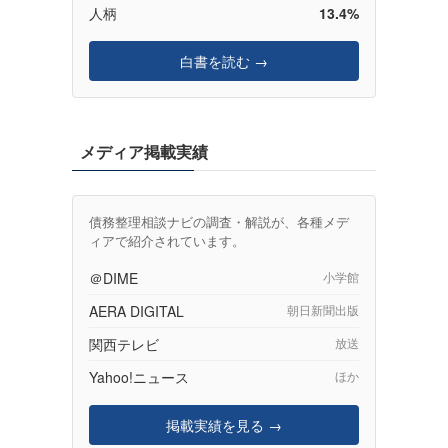
人柄
13.4%
白書を読む →
メディア掲載実績
債務整理相談ナビの調査・解説が、各種メデ
ィアで紹介されています。
＠DIME
小学館
AERA DIGITAL
朝日新聞出版
関西テレビ
放送
Yahoo!ニュース
ほか
掲載実績を見る →