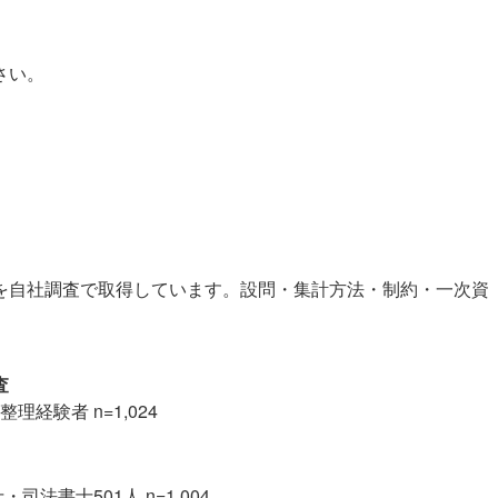
さい。
を自社調査で取得しています。設問・集計方法・制約・一次資
査
理経験者 n=1,024
司法書士501人 n=1,004