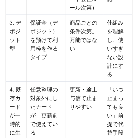
ール次第）
3. デ
保証金（デ
商品ごとの
仕組み
ポジ
ポジット）
条件次第。
を理解
ット
を預けて利
万能ではな
し、使
型
用枠を作る
い
いすぎ
タイプ
ない設
計にす
る
4. 既
任意整理の
更新・途上
「いつ
存カ
対象外にし
与信で止ま
止まっ
ード
たカード
りやすい
ても良
が一
が、更新前
い」前
時的
で使えてい
提で代
に生
る
替手段