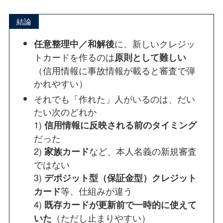
結論
に、新しいクレジッ
任意整理中／和解後
トカードを作るのは
原則として難しい
（信用情報に事故情報が載ると審査で弾
かれやすい）
それでも「作れた」人がいるのは、だい
たい次のどれか
1)
信用情報に反映される前のタイミング
だった
2)
など、本人名義の新規審査
家族カード
ではない
3)
デポジット型（保証金型）クレジット
等、仕組みが違う
カード
4)
既存カードが更新前で一時的に使えて
（ただし止まりやすい）
いた