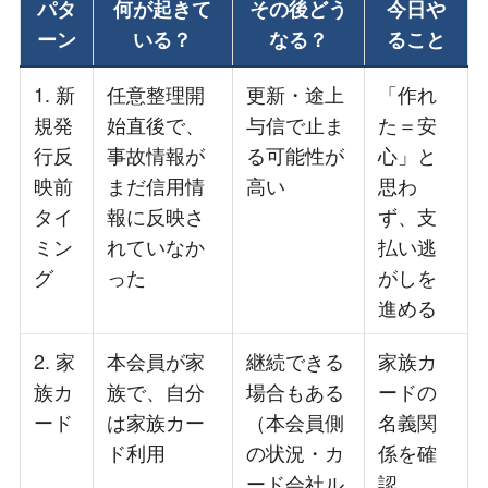
パタ
何が起きて
その後どう
今日や
ーン
いる？
なる？
ること
1. 新
任意整理開
更新・途上
「作れ
規発
始直後で、
与信で止ま
た＝安
行反
事故情報が
る可能性が
心」と
映前
まだ信用情
高い
思わ
タイ
報に反映さ
ず、支
ミン
れていなか
払い逃
グ
った
がしを
進める
2. 家
本会員が家
継続できる
家族カ
族カ
族で、自分
場合もある
ードの
ード
は家族カー
（本会員側
名義関
ド利用
の状況・カ
係を確
ード会社ル
認