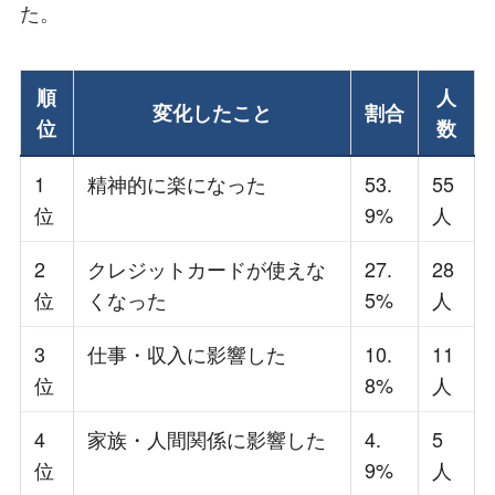
た。
順
人
変化したこと
割合
位
数
1
精神的に楽になった
53.
55
位
9%
人
2
クレジットカードが使えな
27.
28
位
くなった
5%
人
3
仕事・収入に影響した
10.
11
位
8%
人
4
家族・人間関係に影響した
4.
5
位
9%
人