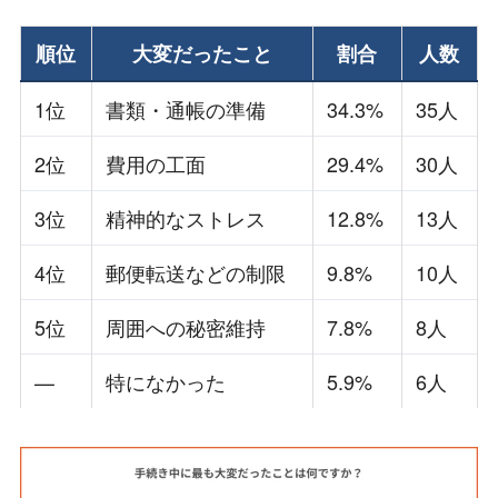
順位
大変だったこと
割合
人数
1位
書類・通帳の準備
34.3%
35人
2位
費用の工面
29.4%
30人
3位
精神的なストレス
12.8%
13人
4位
郵便転送などの制限
9.8%
10人
5位
周囲への秘密維持
7.8%
8人
—
特になかった
5.9%
6人