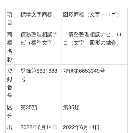
項
標準文字商標
図形商標（文字＋ロゴ）
目
商
債務整理相談ナ
「債務整理相談ナビ」ロ
標
ビ（標準文字）
ゴ（文字＋図形の結合）
名
称
登
登録第6631688
登録第6653349号
録
号
番
号
区
第35類
第35類
分
出
2022年6月14日
2022年6月14日