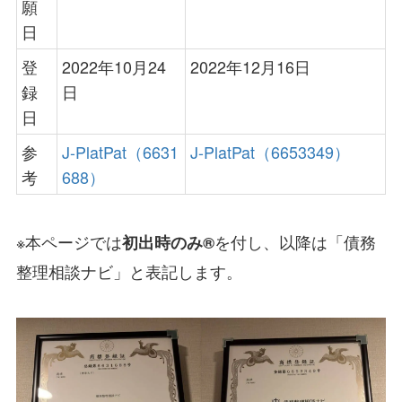
願
日
登
2022年10月24
2022年12月16日
録
日
日
参
J-PlatPat（6631
J-PlatPat（6653349）
考
688）
※本ページでは
を付し、以降は「債務
初出時のみ®
整理相談ナビ」と表記します。