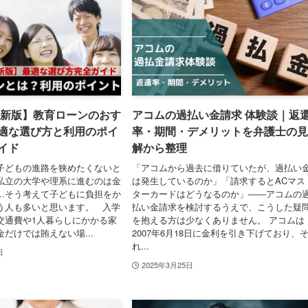
年最新版】教育ローンのおす
アコムの過払い金請求 体験談｜返
適な選び方と利用のポイ
率・期間・デメリットを弁護士の見
イド
解から整理
子どもの進路を狭めたくないと
「アコムから過去に借りていたが、過払い
私立の大学や理系に進むのは金
は発生しているのか」「請求するとACマス
…そう考えて子どもに負担をか
ターカードはどうなるのか」――アコムの
う人も多いと思います。 入学
払い金請求を検討するうえで、こうした疑
交通費や1人暮らしにかかる家
を抱える方は少なくありません。 アコムは
だけでは賄えない場...
2007年6月18日に金利を引き下げており、
れ...
日
2025年3月25日