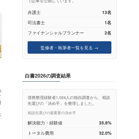
で記事を公開しています。
弁護士
13名
司法書士
1名
ファイナンシャルプランナー
2名
監修者・執筆者一覧を見る →
白書2026の調査結果
の
て
債務整理経験者1,024人の独自調査から、相談
思
先選びの「決め手」を整理しました。
相談先選びの最重要の決め手
大
解決能力・経験値
35.8%
トータル費用
32.0%