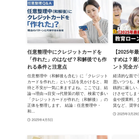
任意整理中にクレジットカードを
【2025
「作れた」のはなぜ？和解後でも作
すめは？最
れる条件と注意点
ント完全ガ
任意整理中（和解後も含む）に「クレジット
経済的な面で
カードを作れた」という話を見かけると、期
思いつつも、
待と不安が一気に来ますよね。ここでは、結
銭的に厳しい
論→理由→目安→代替策の順で、検索で多い
けさせてしま
「クレジットカードが作れた（和解後）」の
金や授業料、
正体を整理します。 結論：任意整理中・
賃など、奨学金
和...
2025年3月29
2025年4月5日