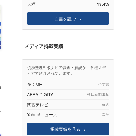
人柄
13.4%
白書を読む →
メディア掲載実績
債務整理相談ナビの調査・解説が、各種メデ
ィアで紹介されています。
＠DIME
小学館
情
AERA DIGITAL
朝日新聞出版
関西テレビ
放送
.
Yahoo!ニュース
ほか
掲載実績を見る →