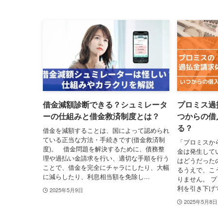
借金減額診断できる？シュミレータ
プロミス過
ーの仕組みと借金救済制度とは？
つからの借
る？
借金を減額することは、国によって認められ
ている正当な方法・手続きです(借金救済制
「プロミスか
度)。 借金問題を解決するために、債務整
金は発生して
理や過払い金請求を行い、適切な手順を行う
はどうだった
ことで、借金を完全にチャラにしたり、大幅
るうえで、こ
に減らしたり、利息相当額を免除し...
りません。 プ
利を引き下げて
2025年5月9日
2025年5月8日