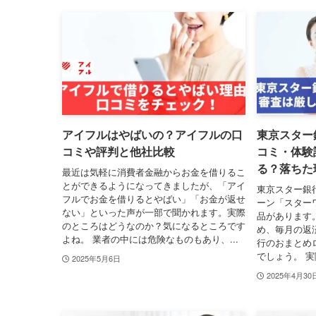
アイフルはやばいの？アイフルの口
東京スター
コミや評判と他社比較
コミ・体験
る？落ちた
最近は気軽に消費者金融からお金を借りるこ
とができるようになってきましたが、「アイ
東京スター銀
フルでお金を借りるとやばい」「お金が返せ
ーン「スター
ない」といった声が一部で聞かれます。実際
品があります
のところはどうなのか？気になるところです
め、毎月の返
よね。 業者の中には危険なものもあり、...
行のおまとめ
でしょう。 実
2025年5月6日
2025年4月30