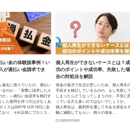
払い金の体験談事例！い
個人再生ができないケースとは？成
入が過払い金請求でき
功のポイントや成功率、失敗した場
合の対処法を解説
ら過去に借りていたが、過払い
借金の返済で生活が苦しいため、個人再生
いるのか」「実際に請求した人
手続きを検討しているものの、もし失敗し
のか」―過払い金請求を検討す
しまったらどうなってしまうのか、不安に
うした疑問を持つ方は少なくあ
っている方も多いのではないでしょうか。
ロミスは2007年12月19日に金
個人再生は、裁判所を通して今ある借金を
おり、それ以前にプロミス...
幅に減額してもらい、残りの借金...
2025年5月8日