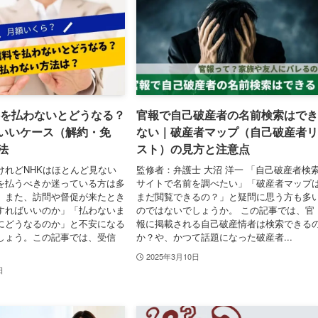
料を払わないとどうなる？
官報で自己破産者の名前検索はでき
いいケース（解約・免
ない｜破産者マップ（自己破産者リ
法
スト）の見方と注意点
けれどNHKはほとんど見ない
監修者：弁護士 大沼 洋一 「自己破産者検
を払うべきか迷っている方は多
サイトで名前を調べたい」「破産者マップ
。また、訪問や督促が来たとき
まだ閲覧できるの？」と疑問に思う方も多
すればいいのか」「払わないま
のではないでしょうか。 この記事では、官
にどうなるのか」と不安になる
報に掲載される自己破産情者は検索できる
しょう。この記事では、受信
か？や、かつて話題になった破産者...
2025年3月10日
日