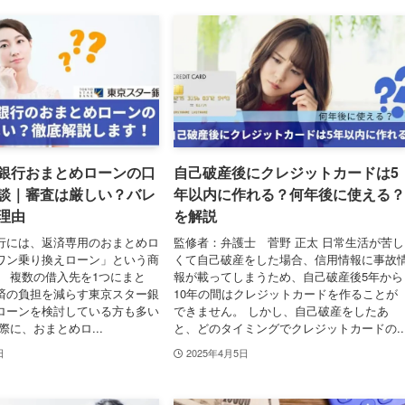
銀行おまとめローンの口
自己破産後にクレジットカードは5
談｜審査は厳しい？バレ
年以内に作れる？何年後に使える？
理由
を解説
行には、返済専用のおまとめロ
監修者：弁護士 菅野 正太 日常生活が苦し
ワン乗り換えローン」という商
くて自己破産をした場合、信用情報に事故
。 複数の借入先を1つにまと
報が載ってしまうため、自己破産後5年から
済の負担を減らす東京スター銀
10年の間はクレジットカードを作ることが
ローンを検討している方も多い
できません。 しかし、自己破産をしたあ
際に、おまとめロ...
と、どのタイミングでクレジットカードの..
日
2025年4月5日