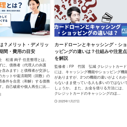
は？メリット・デメリッ
カードローンとキャッシング・ショ
期間・費用の目安
ッピングの違いは？仕組みや注意点
を解説
士 松浦 絢子 任意整理とは、
ずに、債務者（代理人の弁護
監修者：FP 竹国 弘城 クレジットカード
を含みます）と債権者が交渉し
には、キャッシング機能やショッピング機
のカットや返済期間（回数）の
がありますが、2つの機能の違いがよくわか
済条件を合意（和解）する債務
らないまま使っている人も多いのではない
。自己破産や個人再生に比...
しょうか。 また、お金を借りる方法には、
クレジットカードのキャッシングのほ...
日
2025年1月27日