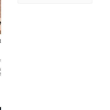
還
金
過
問
そ