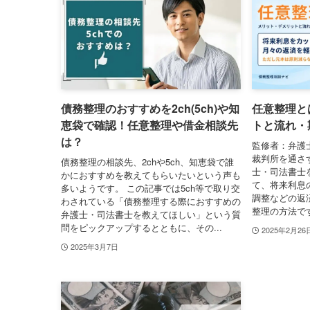
債務整理のおすすめを2ch(5ch)や知
任意整理と
恵袋で確認！任意整理や借金相談先
トと流れ・
は？
監修者：弁護
裁判所を通さ
債務整理の相談先、2chや5ch、知恵袋で誰
士・司法書士
かにおすすめを教えてもらいたいという声も
て、将来利息
多いようです。 この記事では5ch等で取り交
調整などの返
わされている「債務整理する際におすすめの
整理の方法です
弁護士・司法書士を教えてほしい」という質
問をピックアップするとともに、その...
2025年2月26
2025年3月7日