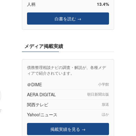
人柄
13.4%
白書を読む →
メディア掲載実績
債務整理相談ナビの調査・解説が、各種メデ
ィアで紹介されています。
＠DIME
小学館
AERA DIGITAL
朝日新聞出版
関西テレビ
放送
ビ
Yahoo!ニュース
ほか
掲載実績を見る →