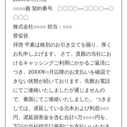
○○○○殿 契約番号 〇〇〇〇―〇〇〇〇―〇
〇〇〇
株式会社○○○○ 担当：○○○
督促状
拝啓 平素は格別のお引き立てを賜り、厚く
お礼申し上げます。 さて、貴殿の当社にお
けるキャッシングご利用にかかるご返済に
つき、20XX年○月以降のお支払いを確認で
きない状態が続いております。先般お電話
にてご連絡いたしましたが通じませんの
で、書面にてご連絡いたしました。 つきま
しては、遅延している元本および利息○○○
円、遅延損害金を含む合計○万○○○○円を、
下記の当社指定口座宛にお支払いいただき