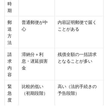
時
期
郵
普通郵便が中
内容証明郵便で届く
送
心
ことがある
方
法
請
滞納分＋利
残債全額の一括請求
求
息・遅延損害
となることが多い
内
金
容
緊
比較的低い
高い（法的手続きの
急
（初期段階）
予告段階）
度