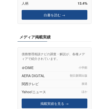
人柄
13.4%
白書を読む →
メディア掲載実績
債務整理相談ナビの調査・解説が、各種メデ
ィアで紹介されています。
＠DIME
小学館
AERA DIGITAL
朝日新聞出版
関西テレビ
放送
Yahoo!ニュース
ほか
掲載実績を見る →