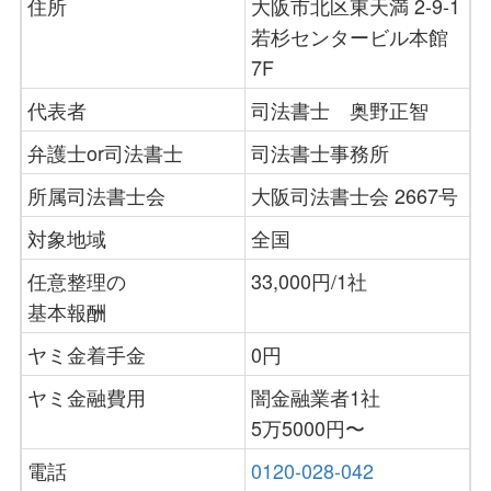
住所
大阪市北区東天満 2-9-1
若杉センタービル本館
7F
代表者
司法書士 奥野正智
弁護士or司法書士
司法書士事務所
所属司法書士会
大阪司法書士会 2667号
対象地域
全国
任意整理の
33,000円/1社
基本報酬
ヤミ金着手金
0円
ヤミ金融費用
闇金融業者1社
5万5000円〜
電話
0120-028-042