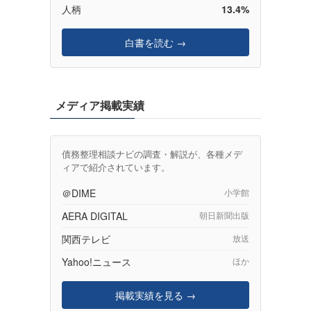
。
人柄
13.4%
白書を読む →
メディア掲載実績
債務整理相談ナビの調査・解説が、各種メデ
ィアで紹介されています。
＠DIME
小学館
AERA DIGITAL
朝日新聞出版
関西テレビ
放送
Yahoo!ニュース
ほか
掲載実績を見る →