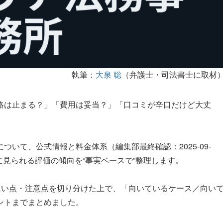
執筆：
大泉 聡
（弁護士・司法書士に取材
絡は止まる？」「費用は妥当？」「口コミが辛口だけど大丈
いて、公式情報と料金体系（編集部最終確認：2025-09-
5chに見られる評価の傾向を“事実ベースで”整理します。
良い点・注意点を切り分けた上で、「向いているケース／向い
ントまでまとめました。