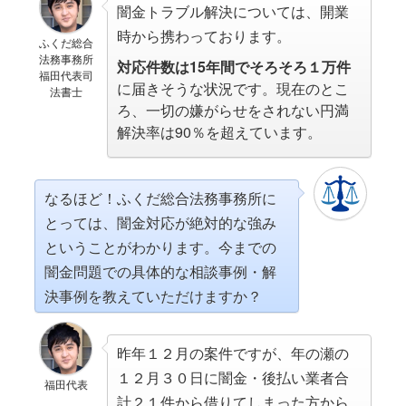
闇金トラブル解決については、開業
時から携わっております。
ふくだ総合
法務事務所
対応件数は15年間でそろそろ１万件
福田代表司
に届きそうな状況です。現在のとこ
法書士
ろ、一切の嫌がらせをされない円満
解決率は90％を超えています。
なるほど！ふくだ総合法務事務所に
とっては、闇金対応が絶対的な強み
ということがわかります。今までの
闇金問題での具体的な相談事例・解
決事例を教えていただけますか？
昨年１２月の案件ですが、年の瀬の
１２月３０日に闇金・後払い業者合
福田代表
計２１件から借りてしまった方から