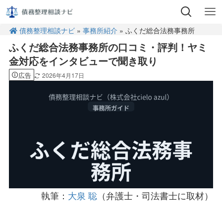
債務整理相談ナビ
»
事務所紹介
» ふくだ総合法務事務所
ふくだ総合法務事務所の口コミ・評判！ヤミ
金対応をインタビューで聞き取り
広告
2026年4月17日
執筆：
大泉 聡
（弁護士・司法書士に取材）