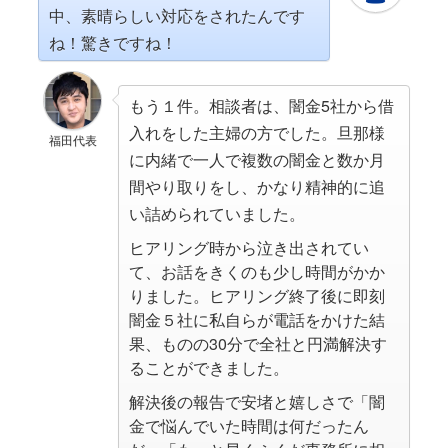
中、素晴らしい対応をされたんです
ね！驚きですね！
もう１件。相談者は、闇金5社から借
入れをした主婦の方でした。旦那様
福田代表
に内緒で一人で複数の闇金と数か月
間やり取りをし、かなり精神的に追
い詰められていました。
ヒアリング時から泣き出されてい
て、お話をきくのも少し時間がかか
りました。ヒアリング終了後に即刻
闇金５社に私自らが電話をかけた結
果、ものの30分で全社と円満解決す
ることができました。
解決後の報告で安堵と嬉しさで「闇
金で悩んでいた時間は何だったん