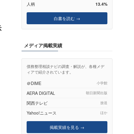
人柄
13.4%
白書を読む →
示
メディア掲載実績
債務整理相談ナビの調査・解説が、各種メデ
ィアで紹介されています。
＠DIME
小学館
AERA DIGITAL
朝日新聞出版
関西テレビ
放送
Yahoo!ニュース
ほか
掲載実績を見る →