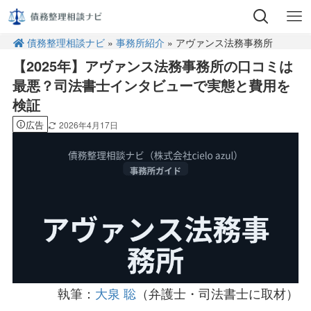
債務整理相談ナビ
»
事務所紹介
» アヴァンス法務事務所
【2025年】アヴァンス法務事務所の口コミは
最悪？司法書士インタビューで実態と費用を
検証
広告
2026年4月17日
執筆：
大泉 聡
（弁護士・司法書士に取材）