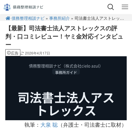
債務整理相談ナビ
»
事務所紹介
» 司法書士法人アストレックス
【最新】司法書士法人アストレックスの評
判・口コミレビュー！ヤミ金対応インタビュ
ー
広告
2026年4月17日
執筆：
大泉 聡
（弁護士・司法書士に取材）